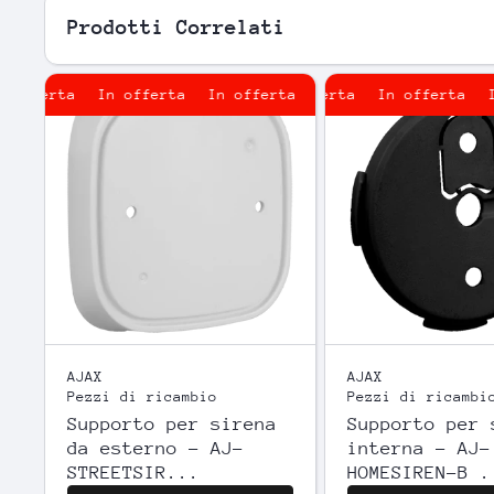
Prodotti Correlati
ferta
In offerta
In offerta
In offerta
In offerta
In offerta
In o
AJAX
AJAX
Pezzi di ricambio
Pezzi di ricambi
Supporto per sirena
Supporto per 
da esterno - AJ-
interna - AJ-
STREETSIR...
HOMESIREN-B .