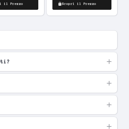
i il Prezzo
Scopri il Prezzo
nti?