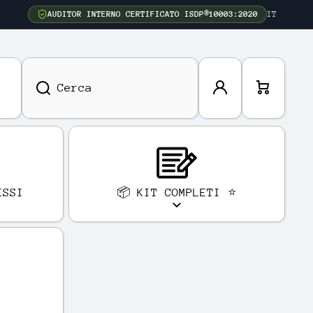
AUDITOR INTERNO CERTIFICATO ISDP®10003:2020
IT
Acced
Carre
Cerca
i
llo
ESSI
📦 KIT COMPLETI ⭐
E