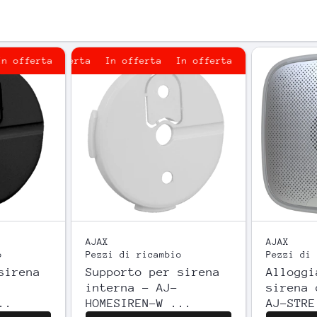
fferta
In offerta
In offerta
In offerta
In offerta
In offerta
AJAX
AJAX
o
Pezzi di ricambio
Pezzi di 
sirena
Supporto per sirena
Alloggi
interna - AJ-
sirena 
..
HOMESIREN-W ...
AJ-STRE