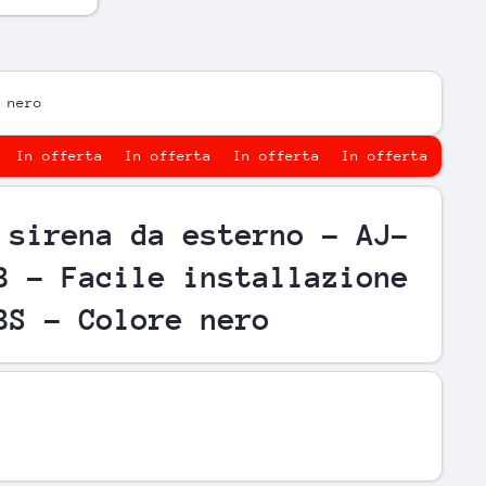
 nero
n offerta
In offerta
In offerta
In offerta
In offe
 sirena da esterno - AJ-
B - Facile installazione
BS - Colore nero