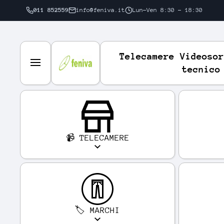
011 852559
info@feniva.it
Lun-Ven 8:30 - 18:30
VAI DIRETTAMENTE AI CONTENUTI
Telecamere Videosor
tecnico
📹 TELECAMERE
🏷️ MARCHI