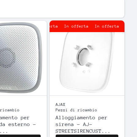
In offerta
In offerta
In offerta
In offer
AJAX
ricambio
Pezzi di ricambio
amento per
Alloggiamento per
da esterno -
sirena - AJ-
...
STREETSIRENCUST...