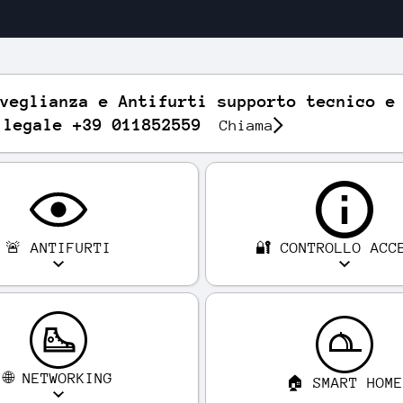
veglianza e Antifurti supporto tecnico e
 legale +39 011852559
Chiama
🚨 ANTIFURTI
🔐 CONTROLLO ACC
🌐 NETWORKING
🏠 SMART HOM