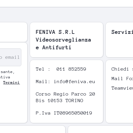
FENIVA S.R.L
Serviz
Videosorveglianza
e Antifurti
o email
Tel : 011 852559
Chiedi 
lsante,
ativa
Mail Fo
Mail: info@feniva.eu
i
Termini
Teamvie
Corso Regio Parco 20
Bis 10153 TORINO
P.Iva IT08965050019