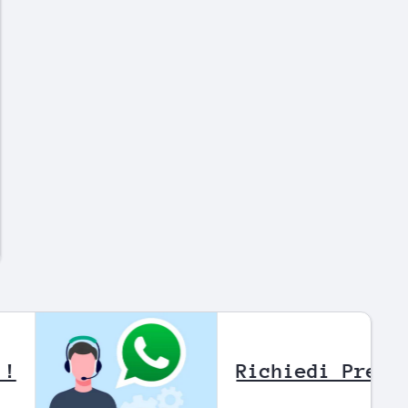
atsapp !
Richiedi