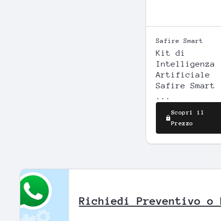
SGUARDO
VELOCE
Safire Smart
Kit di
Intelligenza
Artificiale
Safire Smart
...
Scopri il
Prezzo
Richiedi Prevent