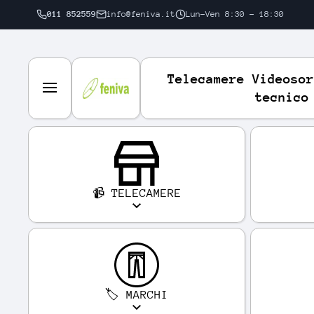
011 852559
info@feniva.it
Lun-Ven 8:30 - 18:30
VAI DIRETTAMENTE AI CONTENUTI
Telecamere Videosor
tecnico
📹 TELECAMERE
🏷️ MARCHI