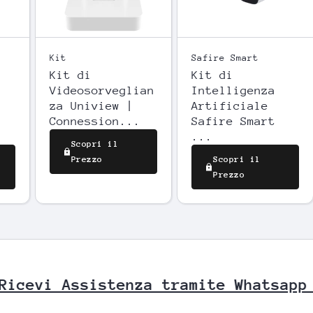
SGUARDO
VELOCE
Kit
Safire Smart
Kit di
Kit di
Videosorveglian
Intelligenza
za Uniview |
Artificiale
Connession...
Safire Smart
...
Scopri il
Prezzo
Scopri il
Prezzo
ivo o Ricevi Assistenza tramite Wh