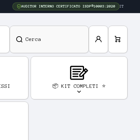
AUDITOR INTERNO CERTIFICATO ISDP®10003:2020
IT
Acced
Carre
Cerca
i
llo
ESSI
📦 KIT COMPLETI ⭐
E