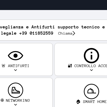
veglianza e Antifurti supporto tecnico e
 legale +39 011852559
Chiama
🚨 ANTIFURTI
🔐 CONTROLLO ACC
🌐 NETWORKING
🏠 SMART HOM