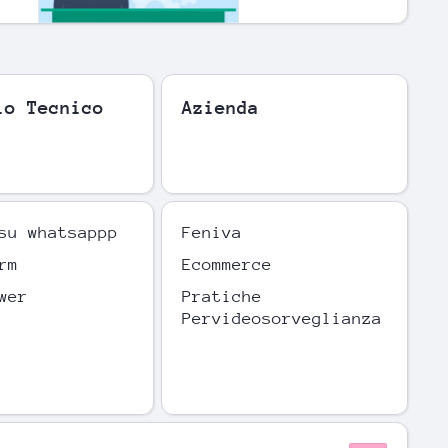
io Tecnico
Azienda
su whatsappp
Feniva
rm
Ecommerce
wer
Pratiche
Pervideosorveglianza