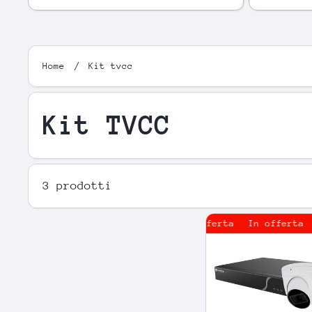
Home
Kit tvcc
Kit TVCC
3 prodotti
In offerta
In offerta