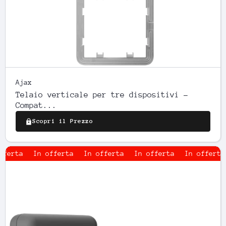
Ajax
Telaio verticale per tre dispositivi -
Compat...
Scopri il Prezzo
In offerta
In offerta
In offerta
In offerta
In 