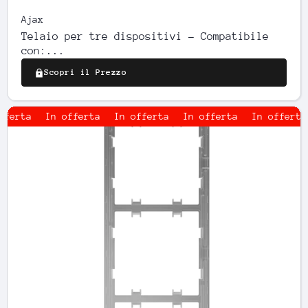
Ajax
Telaio per tre dispositivi - Compatibile
con:...
Scopri il Prezzo
In offerta
In offerta
In offerta
In offerta
In 