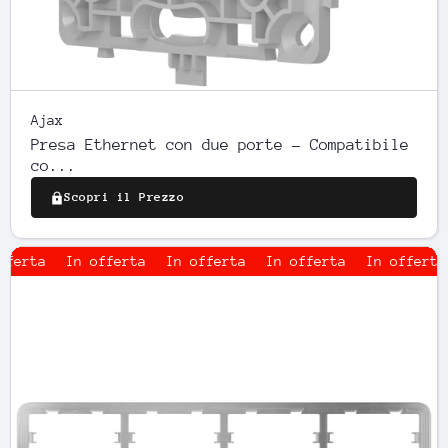
Ajax
Presa Ethernet con due porte - Compatibile
co...
Scopri il Prezzo
In offerta
In offerta
In offerta
In offerta
In 