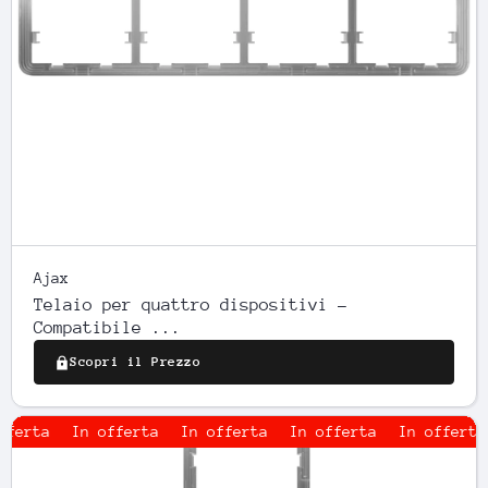
Ajax
Telaio per quattro dispositivi -
Compatibile ...
Scopri il Prezzo
In offerta
In offerta
In offerta
In offerta
In 