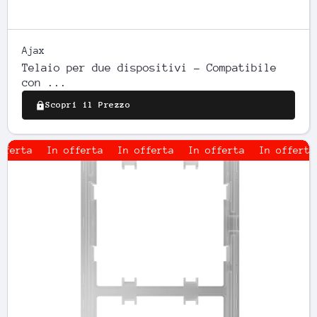
Ajax
Telaio per due dispositivi - Compatibile
con ...
Scopri il Prezzo
In offerta
In offerta
In offerta
In offerta
In 