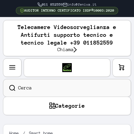
011 852559
info@feniva.it
VAI DIRETTAMENTE AI CONTENUTI
AUDITOR INTERNO CERTIFICATO ISDP®10003:2020
Telecamere Videosorveglianza e
Antifurti supporto tecnico e
tecnico legale +39 011852559
Chiama
Carre
llo
Cerca
Categorie
Home
Smart home