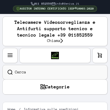
011 852559
info@feniva.it
VAI DIRETTAMENTE AI CONTENUTI
AUDITOR INTERNO CERTIFICATO ISDP®10003:2020
Telecamere Videosorveglianza e
Antifurti supporto tecnico e
tecnico legale +39 011852559
Chiama
Carre
llo
Cerca
Categorie
Home
Informativa sulle spedizioni