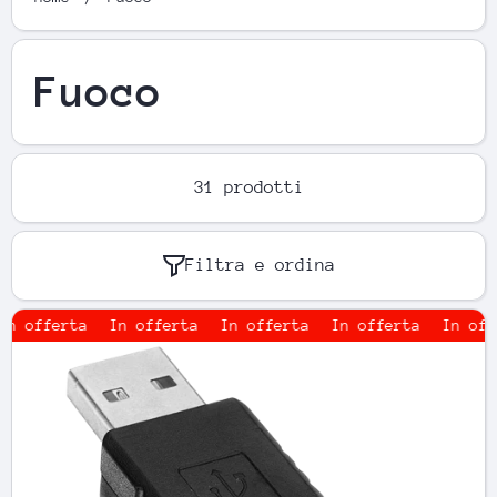
Fuoco
31 prodotti
Filtra e ordina
rta
In offerta
In offerta
In offerta
In offerta
I