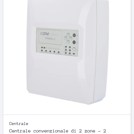
Centrale
Centrale convenzionale di 2 zone - 2