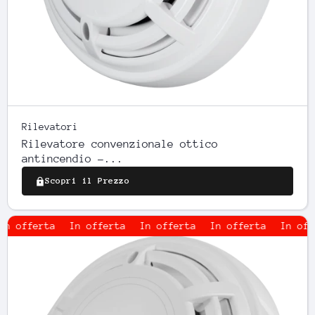
Rilevatori
Rilevatore convenzionale ottico
antincendio -...
Scopri il Prezzo
rta
In offerta
In offerta
In offerta
In offerta
I