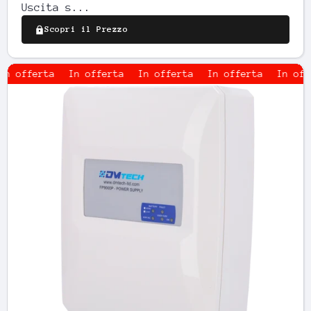
Uscita s...
Scopri il Prezzo
rta
In offerta
In offerta
In offerta
In offerta
I