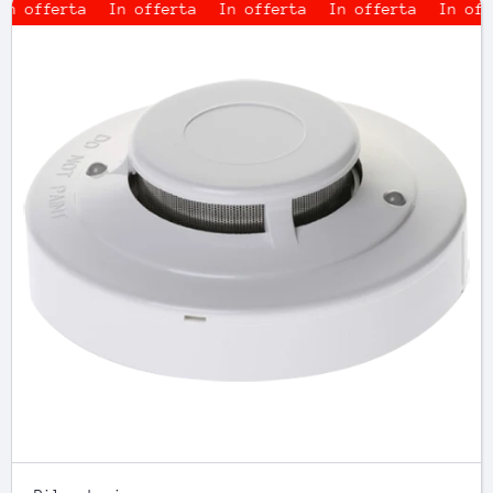
rta
In offerta
In offerta
In offerta
In offerta
I