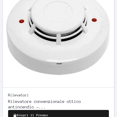
Rilevatori
Rilevatore convenzionale ottico
antincendio -...
Scopri il Prezzo