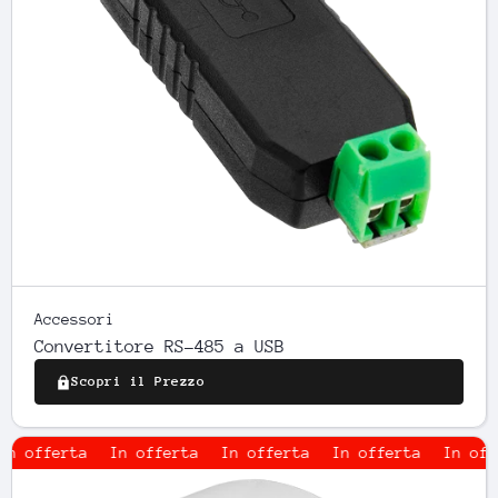
Accessori
Convertitore RS-485 a USB
Scopri il Prezzo
rta
In offerta
In offerta
In offerta
In offerta
I