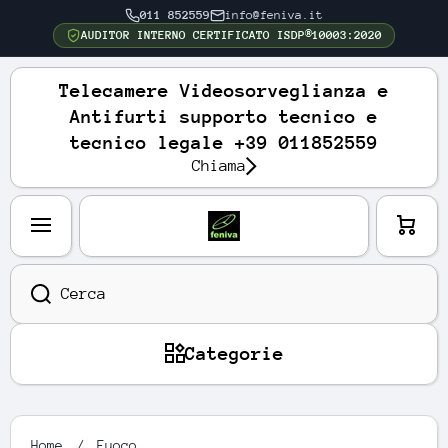
011 852559
info@feniva.it
VAI DIRETTAMENTE AI CONTENUTI
AUDITOR INTERNO CERTIFICATO ISDP®10003:2020
Telecamere Videosorveglianza e
Antifurti supporto tecnico e
tecnico legale +39 011852559
Chiama
Carre
llo
Cerca
Categorie
Home
Fuoco