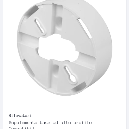
Rilevatori
Supplemento base ad alto profilo -
Compatibil...