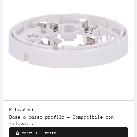
Rilevatori
Base a basso profilo - Compatibile con
rileva...
Scopri il Prezzo