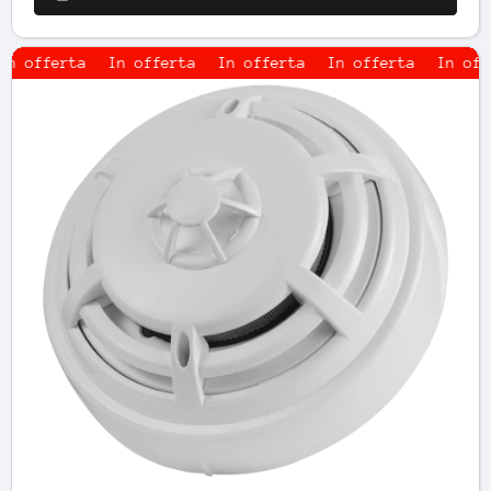
rta
In offerta
In offerta
In offerta
In offerta
I