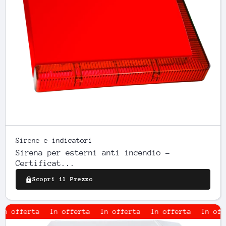
Sirene e indicatori
Sirena per esterni anti incendio -
Certificat...
Scopri il Prezzo
rta
In offerta
In offerta
In offerta
In offerta
I