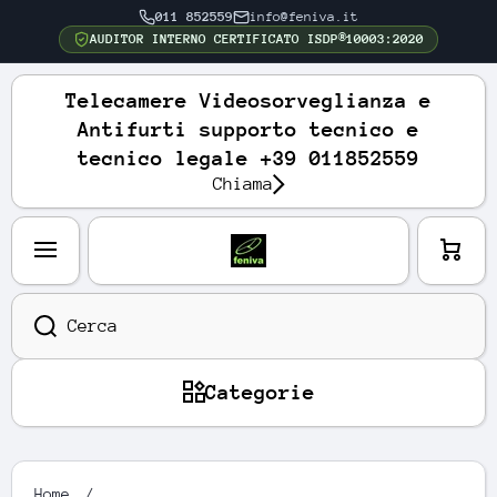
011 852559
info@feniva.it
VAI DIRETTAMENTE AI CONTENUTI
AUDITOR INTERNO CERTIFICATO ISDP®10003:2020
Telecamere Videosorveglianza e
Antifurti supporto tecnico e
tecnico legale +39 011852559
Chiama
Carre
llo
Cerca
Categorie
Home