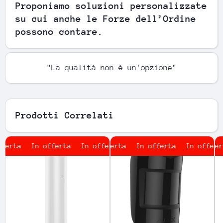
Proponiamo soluzioni personalizzate
su cui anche le Forze dell’Ordine
possono contare.
"La qualità non è un'opzione"
Prodotti Correlati
erta
In offerta
In offerta
In offerta
In offerta
In offerta
In offerta
In offerta