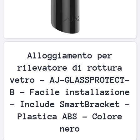
Apri contenuti multimediali 1 in finestra modale
Ap
Alloggiamento per
rilevatore di rottura
vetro - AJ-GLASSPROTECT-
B - Facile installazione
- Include SmartBracket -
Plastica ABS - Colore
nero