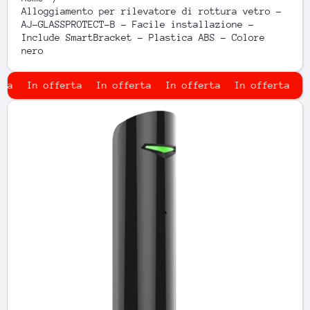
Alloggiamento per rilevatore di rottura vetro -
AJ-GLASSPROTECT-B - Facile installazione -
Include SmartBracket - Plastica ABS - Colore
nero
a
In offerta
In offerta
In offerta
In offerta
In 
Passa alle informazioni sul prodotto