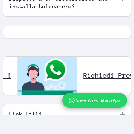
installa telecamere?
 Whatsapp !
Richi
Preventivo WhatsApp
Link Utili