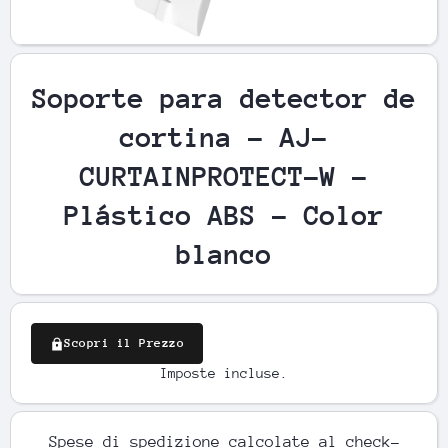
Apri contenuti multimediali 1 in finestra modale
Ap
Soporte para detector de
cortina - AJ-
CURTAINPROTECT-W -
Plástico ABS - Color
blanco
Scopri il Prezzo
Imposte incluse.
Spese di spedizione
calcolate al check-