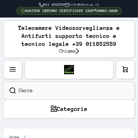
011 852559
info@feniva.it
VAI DIRETTAMENTE AI CONTENUTI
AUDITOR INTERNO CERTIFICATO ISDP®10003:2020
Telecamere Videosorveglianza e
Antifurti supporto tecnico e
tecnico legale +39 011852559
Chiama
Carre
llo
Cerca
Categorie
Home