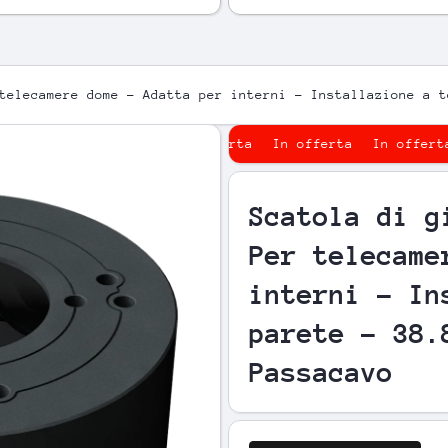
telecamere dome - Adatta per interni - Installazione a t
In offerta
In offerta
In
prodotto
Scatola di g
Per telecame
interni - In
parete - 38.
Passacavo