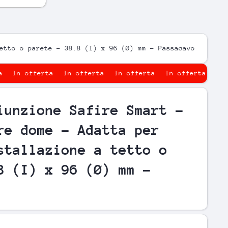
etto o parete - 38.8 (I) x 96 (Ø) mm - Passacavo
 offerta
In offerta
In offerta
In offerta
In offer
iunzione Safire Smart -
re dome - Adatta per
stallazione a tetto o
8 (I) x 96 (Ø) mm -