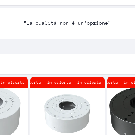
"La qualità non è un'opzione"
fferta
In offerta
In offerta
In offerta
In offerta
In offerta
In offerta
In offert