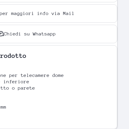
per maggiori info via Mail
Chiedi su Whatsapp
Prodotto
one per telecamere dome
e inferiore
etto o parete
i
 mm