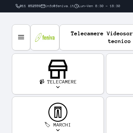
011 852559
info@feniva.it
Lun-Ven 8:30 - 18:30
VAI DIRETTAMENTE AI CONTENUTI
Telecamere Videosor
tecnico
📹 TELECAMERE
🏷️ MARCHI