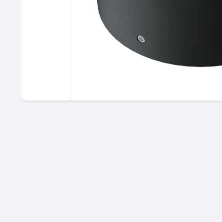
Apri contenuti multimediali 1 in finestra modale