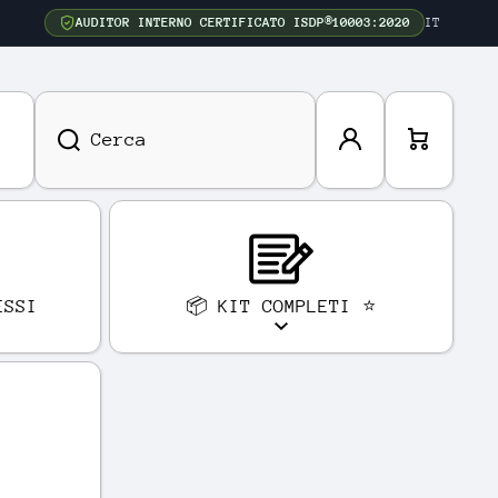
AUDITOR INTERNO CERTIFICATO ISDP®10003:2020
IT
Acced
Carre
Cerca
i
llo
ESSI
📦 KIT COMPLETI ⭐
E