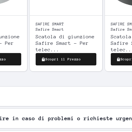
SAFIRE SMART
SAFIRE SM
Safire Smart
Safire Sm
unzione
Scatola di giunzione
Scatola
- Per
Safire Smart - Per
Safire 
telec...
telec..
zzo
Scopri il Prezzo
Scopr
ire in caso di problemi o richieste urge