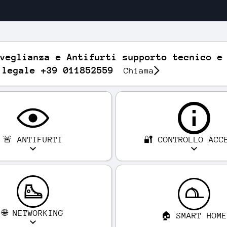
veglianza e Antifurti supporto tecnico e
 legale +39 011852559
Chiama
🚨 ANTIFURTI
🔐 CONTROLLO ACC
🌐 NETWORKING
🏠 SMART HOM