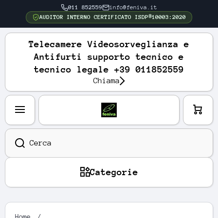
011 852559
info@feniva.it
VAI DIRETTAMENTE AI CONTENUTI
AUDITOR INTERNO CERTIFICATO ISDP®10003:2020
Telecamere Videosorveglianza e
Antifurti supporto tecnico e
tecnico legale +39 011852559
Chiama
Carre
llo
Cerca
Categorie
Home