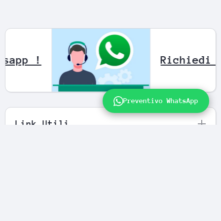
amite Whatsapp !
Preventivo WhatsApp
Link Utili
Newsletter
FENIVA S.R.L Videosorveglianza e
Antifurti