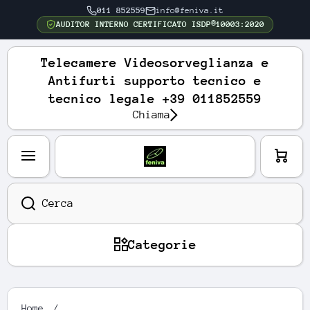
011 852559
info@feniva.it
VAI DIRETTAMENTE AI CONTENUTI
AUDITOR INTERNO CERTIFICATO ISDP®10003:2020
Telecamere Videosorveglianza e
Antifurti supporto tecnico e
tecnico legale +39 011852559
Chiama
Carre
llo
Cerca
Categorie
Home