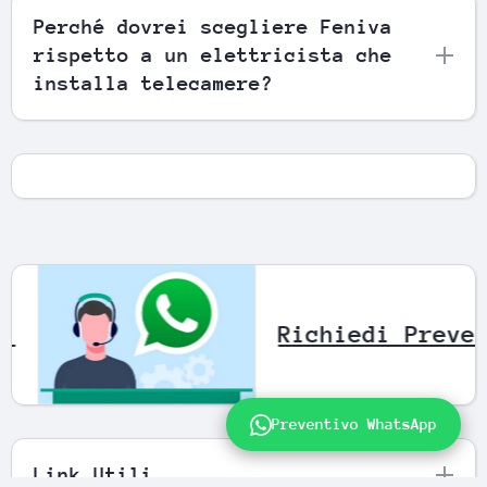
Perché dovrei scegliere Feniva
rispetto a un elettricista che
installa telecamere?
Whatsapp !
Richie
Preventivo WhatsApp
Link Utili