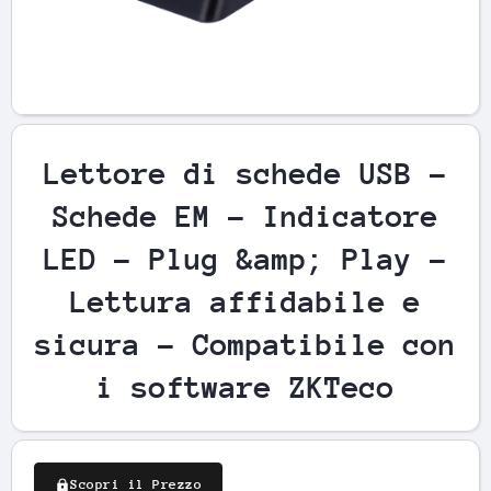
Apri contenuti multimediali 1 in finestra modale
Ap
Lettore di schede USB -
Schede EM - Indicatore
LED - Plug &amp; Play -
Lettura affidabile e
sicura - Compatibile con
i software ZKTeco
Scopri il Prezzo