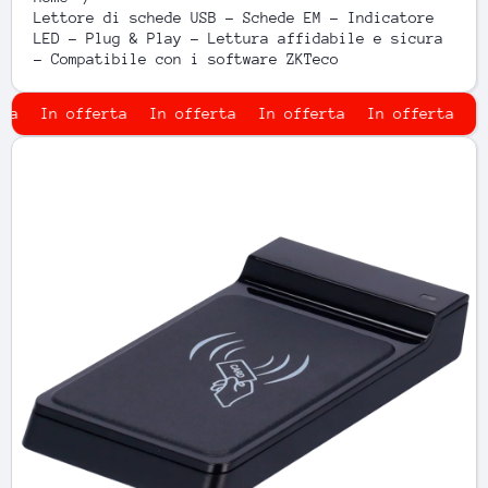
Lettore di schede USB - Schede EM - Indicatore
LED - Plug & Play - Lettura affidabile e sicura
- Compatibile con i software ZKTeco
In offerta
In offerta
In offerta
In offerta
In 
Passa alle informazioni sul prodotto