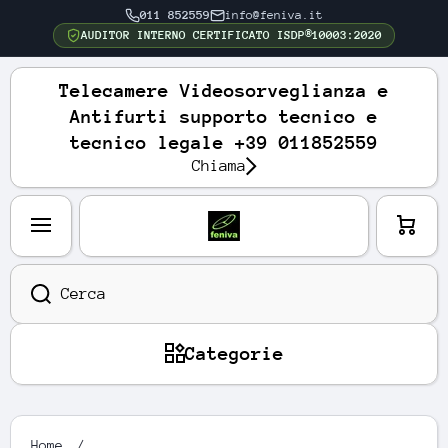
011 852559
info@feniva.it
VAI DIRETTAMENTE AI CONTENUTI
AUDITOR INTERNO CERTIFICATO ISDP®10003:2020
Telecamere Videosorveglianza e
Antifurti supporto tecnico e
tecnico legale +39 011852559
Chiama
Carre
llo
Cerca
Categorie
Home