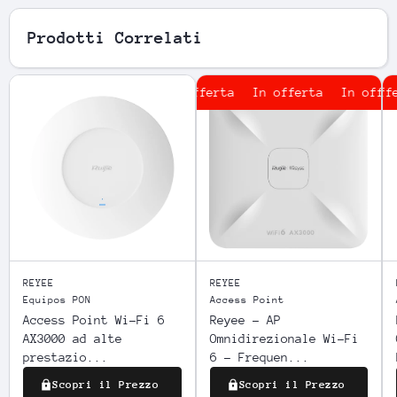
Prodotti Correlati
In offerta
In offerta
In offerta
In offert
REYEE
REYEE
Equipos PON
Access Point
Access Point Wi-Fi 6
Reyee - AP
AX3000 ad alte
Omnidirezionale Wi-Fi
prestazio...
6 - Frequen...
Scopri il Prezzo
Scopri il Prezzo