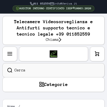
011 852559
info@feniva.it
VAI DIRETTAMENTE AI CONTENUTI
AUDITOR INTERNO CERTIFICATO ISDP®10003:2020
Telecamere Videosorveglianza e
Antifurti supporto tecnico e
tecnico legale +39 011852559
Chiama
Carre
llo
Cerca
Categorie
Home